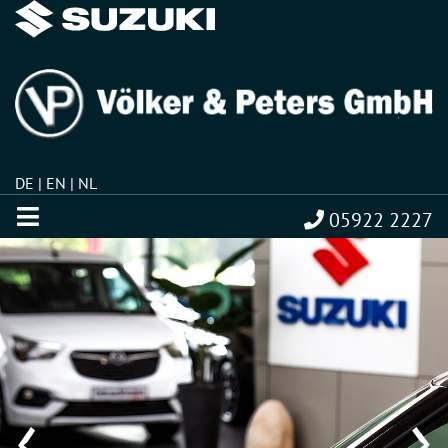
DE
EN
NL
05922 2227
‹
›